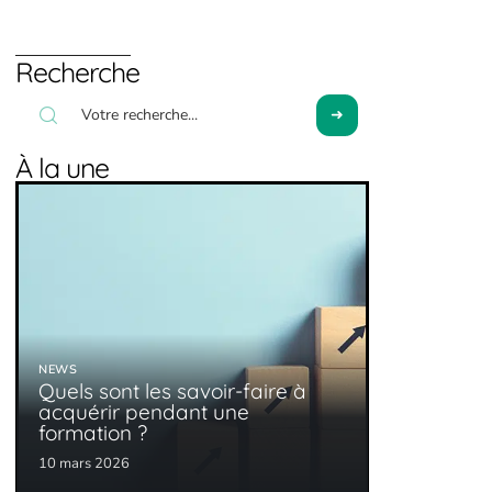
Recherche
À la une
NEWS
Quels sont les savoir-faire à
acquérir pendant une
formation ?
10 mars 2026