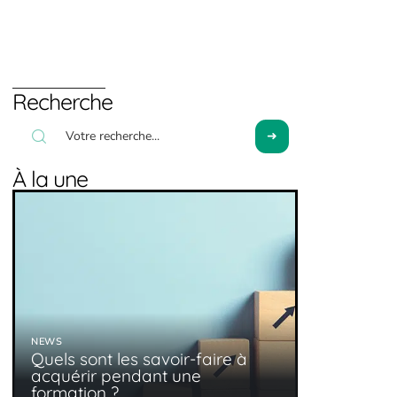
Recherche
À la une
NEWS
Quels sont les savoir-faire à
acquérir pendant une
formation ?